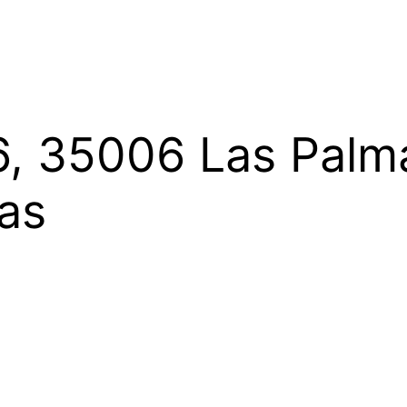
26, 35006 Las Pal
as